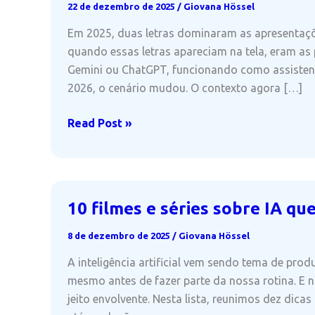
22 de dezembro de 2025
/
Giovana Hössel
Em 2025, duas letras dominaram as apresentações 
quando essas letras apareciam na tela, eram as p
Gemini ou ChatGPT, funcionando como assistent
2026, o cenário mudou. O contexto agora […]
2026:
Read Post »
O
que
realmente
vai
10 filmes e séries sobre IA que
definir
a
8 de dezembro de 2025
/
Giovana Hössel
IA
A inteligência artificial vem sendo tema de pr
mesmo antes de fazer parte da nossa rotina. E n
jeito envolvente. Nesta lista, reunimos dez dic