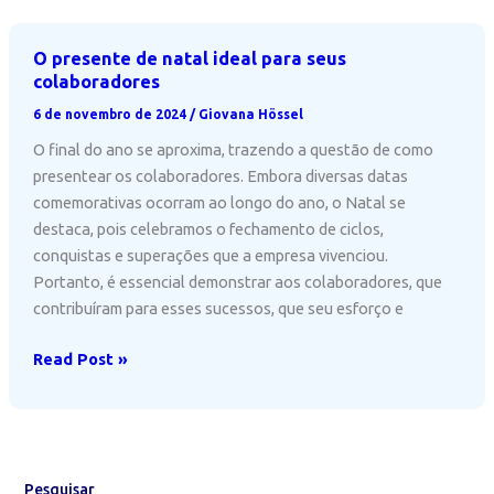
através
do
O presente de natal ideal para seus
propósito
colaboradores
e
6 de novembro de 2024
/
Giovana Hössel
da
O final do ano se aproxima, trazendo a questão de como
comunicação
presentear os colaboradores. Embora diversas datas
comemorativas ocorram ao longo do ano, o Natal se
destaca, pois celebramos o fechamento de ciclos,
conquistas e superações que a empresa vivenciou.
Portanto, é essencial demonstrar aos colaboradores, que
contribuíram para esses sucessos, que seu esforço e
O
Read Post »
presente
de
natal
ideal
para
Pesquisar