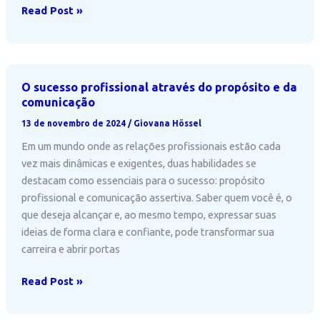
A
Read Post »
importância
das
Soft
Skills
O sucesso profissional através do propósito e da
na
comunicação
construção
13 de novembro de 2024
/
Giovana Hössel
de
Em um mundo onde as relações profissionais estão cada
uma
vez mais dinâmicas e exigentes, duas habilidades se
carreira
destacam como essenciais para o sucesso: propósito
sólida
profissional e comunicação assertiva. Saber quem você é, o
que deseja alcançar e, ao mesmo tempo, expressar suas
ideias de forma clara e confiante, pode transformar sua
carreira e abrir portas
O
Read Post »
sucesso
profissional