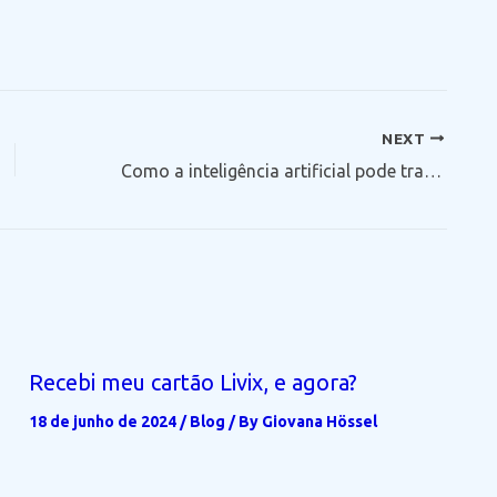
NEXT
Como a inteligência artificial pode transformar dados dispersos em decisões estratégicas
Recebi meu cartão Livix, e agora?
18 de junho de 2024
/
Blog
/ By
Giovana Hössel