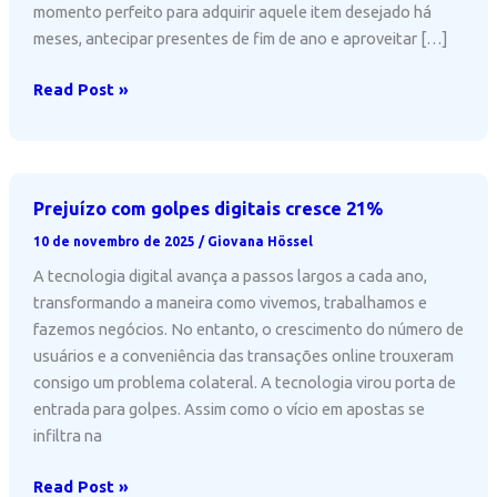
momento perfeito para adquirir aquele item desejado há
meses, antecipar presentes de fim de ano e aproveitar […]
Black
Read Post »
Friday-
Como
aproveitar
os
Prejuízo com golpes digitais cresce 21%
benefícios
10 de novembro de 2025
/
Giovana Hössel
e
evitar
A tecnologia digital avança a passos largos a cada ano,
golpes
transformando a maneira como vivemos, trabalhamos e
fazemos negócios. No entanto, o crescimento do número de
usuários e a conveniência das transações online trouxeram
consigo um problema colateral. A tecnologia virou porta de
entrada para golpes. Assim como o vício em apostas se
infiltra na
Prejuízo
Read Post »