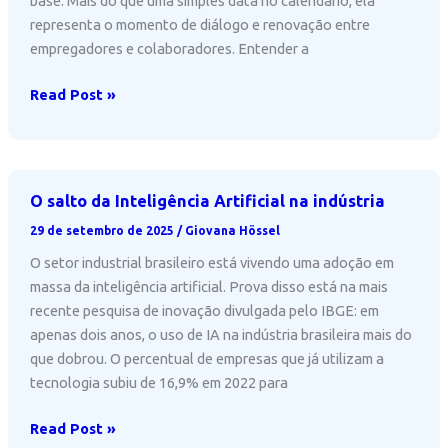
base. Mais do que uma simples data no calendário, ela
meio
representa o momento de diálogo e renovação entre
ambiente
empregadores e colaboradores. Entender a
Data-
Read Post »
base:
o
ponto
de
O salto da Inteligência Artificial na indústria
partida
29 de setembro de 2025
/
Giovana Hössel
das
relações
O setor industrial brasileiro está vivendo uma adoção em
de
massa da inteligência artificial. Prova disso está na mais
trabalho
recente pesquisa de inovação divulgada pelo IBGE: em
apenas dois anos, o uso de IA na indústria brasileira mais do
que dobrou. O percentual de empresas que já utilizam a
tecnologia subiu de 16,9% em 2022 para
O
Read Post »