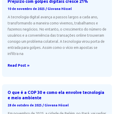
Prejuízo com golpes digitais cresce 21%
benefícios
10 de novembro de 2025
/
Giovana Hössel
e
evitar
A tecnologia digital avança a passos largos a cada ano,
golpes
transformando a maneira como vivemos, trabalhamos e
fazemos negócios. No entanto, o crescimento do número de
usuários e a conveniência das transações online trouxeram
consigo um problema colateral. A tecnologia virou porta de
entrada para golpes. Assim como o vício em apostas se
infiltra na
Prejuízo
Read Post »
com
golpes
digitais
cresce
O que é a COP 30 e como ela envolve tecnologia
21%
e meio ambiente
28 de outubro de 2025
/
Giovana Hössel
Em novembro de 2025, a cidade de Belém, no Pará, vai sediar