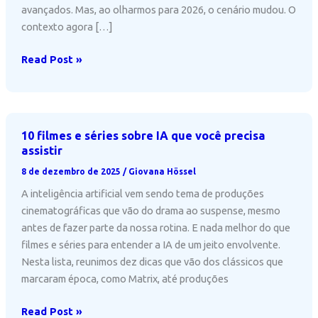
avançados. Mas, ao olharmos para 2026, o cenário mudou. O
contexto agora […]
2026:
Read Post »
O
que
realmente
vai
10 filmes e séries sobre IA que você precisa
definir
assistir
a
8 de dezembro de 2025
/
Giovana Hössel
IA
A inteligência artificial vem sendo tema de produções
cinematográficas que vão do drama ao suspense, mesmo
antes de fazer parte da nossa rotina. E nada melhor do que
filmes e séries para entender a IA de um jeito envolvente.
Nesta lista, reunimos dez dicas que vão dos clássicos que
marcaram época, como Matrix, até produções
10
Read Post »