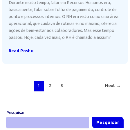
Durante muito tempo, falar em Recursos Humanos era,
basicamente, falar sobre folha de pagamento, controle de
ponto e processos internos. O RH era visto como uma área
operacional, que cuidava de rotinas e, no máximo, oferecia
ações de bem-estar aos colaboradores. Mas esse tempo
passou. Hoje, cada vez mais, o RH é chamado a assumir
O
Read Post »
novo
papel
do
RH:
entenda
1
2
3
Next
→
o
business
challenge
Pesquisar
Pesquisar