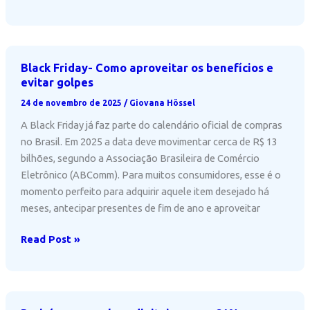
filmes
e
séries
sobre
Black Friday- Como aproveitar os benefícios e
IA
evitar golpes
que
24 de novembro de 2025
/
Giovana Hössel
você
A Black Friday já faz parte do calendário oficial de compras
precisa
no Brasil. Em 2025 a data deve movimentar cerca de R$ 13
assistir
bilhões, segundo a Associação Brasileira de Comércio
Eletrônico (ABComm). Para muitos consumidores, esse é o
momento perfeito para adquirir aquele item desejado há
meses, antecipar presentes de fim de ano e aproveitar
Black
Read Post »
Friday-
Como
aproveitar
os