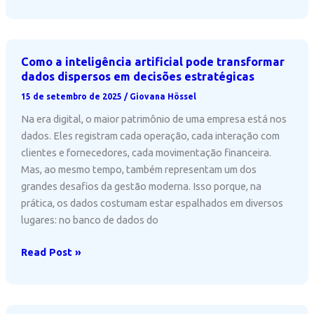
salto
da
Inteligência
Artificial
Como a inteligência artificial pode transformar
na
dados dispersos em decisões estratégicas
indústria
15 de setembro de 2025
/
Giovana Hössel
Na era digital, o maior patrimônio de uma empresa está nos
dados. Eles registram cada operação, cada interação com
clientes e fornecedores, cada movimentação financeira.
Mas, ao mesmo tempo, também representam um dos
grandes desafios da gestão moderna. Isso porque, na
prática, os dados costumam estar espalhados em diversos
lugares: no banco de dados do
Como
Read Post »
a
inteligência
artificial