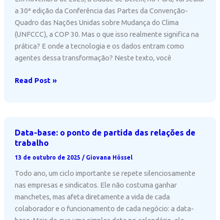
a 30ª edição da Conferência das Partes da Convenção-
Quadro das Nações Unidas sobre Mudança do Clima
(UNFCCC), a COP 30. Mas o que isso realmente significa na
prática? E onde a tecnologia e os dados entram como
agentes dessa transformação? Neste texto, você
O
Read Post »
que
é
a
COP
Data-base: o ponto de partida das relações de
30
trabalho
e
13 de outubro de 2025
/
Giovana Hössel
como
Todo ano, um ciclo importante se repete silenciosamente
ela
nas empresas e sindicatos. Ele não costuma ganhar
envolve
manchetes, mas afeta diretamente a vida de cada
tecnologia
colaborador e o funcionamento de cada negócio: a data-
e