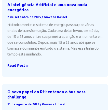
pode
A Inteligência Artificial e uma nova onda
transformar
energética
dados
2 de setembro de 2025
/
Giovana Hössel
dispersos
Historicamente, o sistema de energia passou por várias
em
ondas de transformação. Cada uma delas levou, em média,
decisões
de 15 a 25 anos entre sua primeira aparição e o momento em
estratégicas
que se consolidou. Depois, mais 15 a 25 anos até que se
tornasse dominante em todo o sistema. Mas essa linha do
tempo está mudando.
A
Read Post »
Inteligência
Artificial
e
uma
O novo papel do RH: entenda o business
nova
challenge
onda
11 de agosto de 2025
/
Giovana Hössel
energética